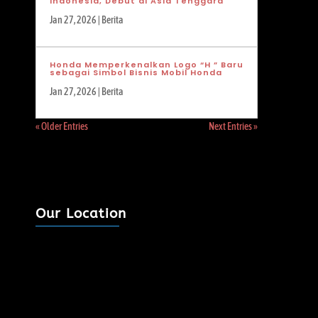
Indonesia, Debut di Asia Tenggara
Jan 27, 2026
|
Berita
Honda Memperkenalkan Logo “H ” Baru
sebagai Simbol Bisnis Mobil Honda
Jan 27, 2026
|
Berita
« Older Entries
Next Entries »
Our Location