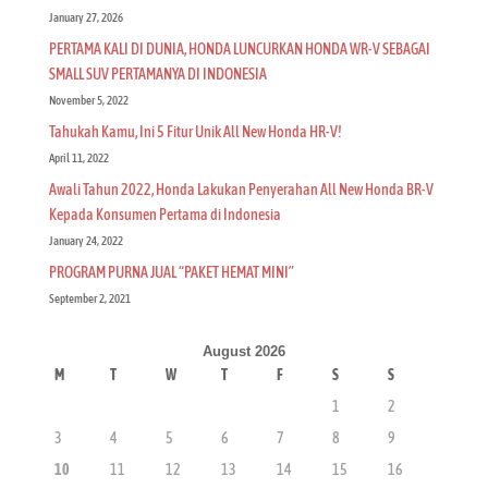
January 27, 2026
PERTAMA KALI DI DUNIA, HONDA LUNCURKAN HONDA WR-V SEBAGAI
SMALL SUV PERTAMANYA DI INDONESIA
November 5, 2022
Tahukah Kamu, Ini 5 Fitur Unik All New Honda HR-V!
April 11, 2022
Awali Tahun 2022, Honda Lakukan Penyerahan All New Honda BR-V
Kepada Konsumen Pertama di Indonesia
January 24, 2022
PROGRAM PURNA JUAL “PAKET HEMAT MINI”
September 2, 2021
August 2026
M
T
W
T
F
S
S
1
2
3
4
5
6
7
8
9
10
11
12
13
14
15
16