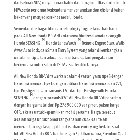
dari sebuah SUV, kenyamanan kabin dan fungsionalitas dari sebuah
MPV, serta performa berkendara menyenangkan dan efisiensi bahan
bakar yang menjadi ciri khas mobil Honda.
Sementara berbagai fitur dan teknologi yang pertama kali hadir
pada All New Honda BR-V, di antaranya fitur keselamatan canggih
TM
TM
Honda SENSING
, Honda LaneWatch
, Remote Engine Start, Walk-
Away Auto Lock, dan Smart Entry System yang telah dikembangkan
untuk menciptakan sebuah definisi baru dalam pengalaman
berkendara untuk sebuah LSUV 7-seater di kelasnya.
All New Honda BR-V ditawarkan dalam 4 varian, yaitu tipe S dengan
transmisi manual, tipe E dengan pilihan transmisi manual dan CVT,
tipe Prestige dengan transmisi CVT, dan tipe Prestige with Honda
TM
SENSING
dengan transmisi CVT. All New Honda BR-V dipasarkan
dengan harga mulai dari Rp 278.900.000 yang merupakan harga
OTR Jakarta untuk kepemilikan mobil pertama. Harga tersebut
adalah harga untuk nomor rangka tahun 2022 dan telah
menerapkan regulasi pajak berdasarkan emisi yang berlaku saat
ini. All New Honda BR-V hadir dengan 5 pilihan warna, Premium Opal