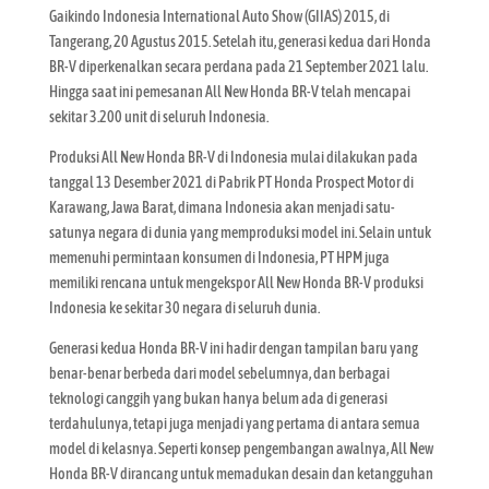
Gaikindo Indonesia International Auto Show (GIIAS) 2015, di
Tangerang, 20 Agustus 2015. Setelah itu, generasi kedua dari Honda
BR-V diperkenalkan secara perdana pada 21 September 2021 lalu.
Hingga saat ini pemesanan All New Honda BR-V telah mencapai
sekitar 3.200 unit di seluruh Indonesia.
Produksi All New Honda BR-V di Indonesia mulai dilakukan pada
tanggal 13 Desember 2021 di Pabrik PT Honda Prospect Motor di
Karawang, Jawa Barat, dimana Indonesia akan menjadi satu-
satunya negara di dunia yang memproduksi model ini. Selain untuk
memenuhi permintaan konsumen di Indonesia, PT HPM juga
memiliki rencana untuk mengekspor All New Honda BR-V produksi
Indonesia ke sekitar 30 negara di seluruh dunia.
Generasi kedua Honda BR-V ini hadir dengan tampilan baru yang
benar-benar berbeda dari model sebelumnya, dan berbagai
teknologi canggih yang bukan hanya belum ada di generasi
terdahulunya, tetapi juga menjadi yang pertama di antara semua
model di kelasnya. Seperti konsep pengembangan awalnya, All New
Honda BR-V dirancang untuk memadukan desain dan ketangguhan