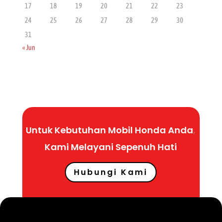
17
18
19
20
21
22
23
24
25
26
27
28
29
30
31
« Jun
Untuk Kebutuhan Mobil Honda Anda
,
Kami Melayani Sepenuh
Hati
Hubungi Kami