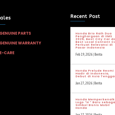
Recent Post
sales
GENUINE PARTS
Honda Brio Raih Dua
Penghargaan di IIMS
2026, Best City Car d
Best Local Content C
GENUINE WARRANTY
Perkuat Relevansi di
Pasar Indonesia
E-CARE
Feb 19, 2026
|
Berita
Honda Prelude Resmi
Hadir di Indonesia,
Debut di Asia Tengga
Jan 27, 2026
|
Berita
Honda Memperkenalk
Logo “H ” Baru sebaga
Simbol Bisnis Mobil
Honda
Jan 27, 2026
|
Berita