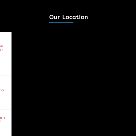
Our Location
an
ar
ra
an
i