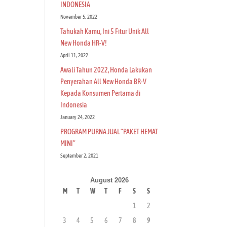
INDONESIA
November 5, 2022
Tahukah Kamu, Ini 5 Fitur Unik All
New Honda HR-V!
April 11, 2022
Awali Tahun 2022, Honda Lakukan
Penyerahan All New Honda BR-V
Kepada Konsumen Pertama di
Indonesia
January 24, 2022
PROGRAM PURNA JUAL “PAKET HEMAT
MINI”
September 2, 2021
August 2026
M
T
W
T
F
S
S
1
2
3
4
5
6
7
8
9