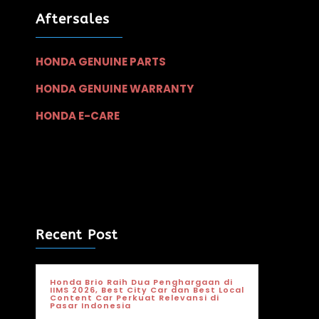
Aftersales
HONDA GENUINE PARTS
HONDA GENUINE WARRANTY
HONDA E-CARE
Recent Post
Honda Brio Raih Dua Penghargaan di
IIMS 2026, Best City Car dan Best Local
Content Car Perkuat Relevansi di
Pasar Indonesia