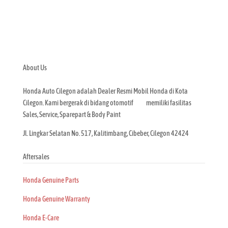
Hubungi Kami
About Us
Honda Auto Cilegon adalah Dealer Resmi Mobil Honda di Kota
Cilegon. Kami bergerak di bidang otomotif
dan
memiliki fasilitas
3S
Sales, Service, Sparepart & Body Paint
Jl. Lingkar Selatan No. 517, Kalitimbang, Cibeber, Cilegon 42424
Aftersales
Honda Genuine Parts
Honda Genuine Warranty
Honda E-Care