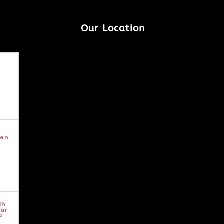
Our Location
men
,
ih
ar
a