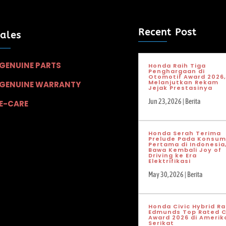
Recent Post
sales
GENUINE PARTS
Honda Raih Tiga
Penghargaan di
Otomotif Award 2026,
Melanjutkan Rekam
GENUINE WARRANTY
Jejak Prestasinya
Jun 23, 2026
|
Berita
E-CARE
Honda Serah Terima
Prelude Pada Konsu
Pertama di Indonesia
Bawa Kembali Joy of
Driving ke Era
Elektrifikasi
May 30, 2026
|
Berita
Honda Civic Hybrid Ra
Edmunds Top Rated C
Award 2026 di Amerik
Serikat