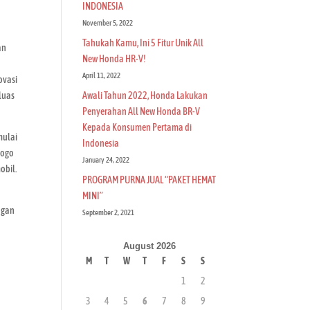
INDONESIA
n
November 5, 2022
Tahukah Kamu, Ini 5 Fitur Unik All
an
New Honda HR-V!
April 11, 2022
ovasi
Awali Tahun 2022, Honda Lakukan
luas
Penyerahan All New Honda BR-V
Kepada Konsumen Pertama di
mulai
Indonesia
logo
January 24, 2022
obil.
PROGRAM PURNA JUAL “PAKET HEMAT
MINI”
ngan
September 2, 2021
August 2026
M
T
W
T
F
S
S
1
2
3
4
5
6
7
8
9