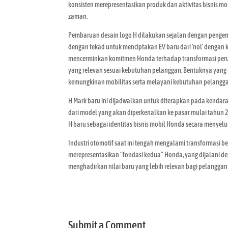
konsisten merepresentasikan produk dan aktivitas bisnis 
zaman.
Pembaruan desain logo H dilakukan sejalan dengan pengemb
dengan tekad untuk menciptakan EV baru dari ‘nol’ dengan k
mencerminkan komitmen Honda terhadap transformasi peru
yang relevan sesuai kebutuhan pelanggan. Bentuknya ya
kemungkinan mobilitas serta melayani kebutuhan pelangga
H Mark baru ini dijadwalkan untuk diterapkan pada kendaraan 
dari model yang akan diperkenalkan ke pasar mulai tahun
H baru sebagai identitas bisnis mobil Honda secara menyelur
Industri otomotif saat ini tengah mengalami transformasi be
merepresentasikan “fondasi kedua” Honda, yang dijalani d
menghadirkan nilai baru yang lebih relevan bagi pelanggan
Submit a Comment