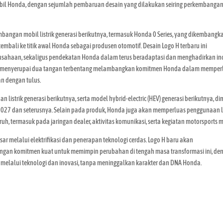
mobil Honda, dengan sejumlah pembaruan desain yang dilakukan seiring perkembanga
angan mobil listrik generasi berikutnya, termasuk Honda 0 Series, yang dikembangk
embali ke titik awal Honda sebagai produsen otomotif. Desain Logo H terbaru ini
sahaan, sekaligus pendekatan Honda dalam terus beradaptasi dan menghadirkan in
ng menyerupai dua tangan terbentang melambangkan komitmen Honda dalam memper
n dengan tulus.
listrik generasi berikutnya, serta model hybrid-electric (HEV) generasi berikutnya, di
 2027 dan seterusnya. Selain pada produk, Honda juga akan memperluas penggunaan 
uh, termasuk pada jaringan dealer, aktivitas komunikasi, serta kegiatan motorsports m
sar melalui elektrifikasi dan penerapan teknologi cerdas. Logo H baru akan
engan komitmen kuat untuk memimpin perubahan di tengah masa transformasi ini, de
 melalui teknologi dan inovasi, tanpa meninggalkan karakter dan DNA Honda.