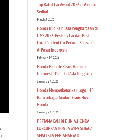
Top Rated Car Award 2026 di Amerika
Serikat
March 3, 2026
Honda Brio Raih Dua Penghargaan di
IIMS 2026, Best City Car dan Best
Local Content Car Perkuat Relevansi
di Pasar Indonesia
February 19, 2026
Honda Prelude Resmi Hadir di
Indonesia, Debut di Asia Tenggara
January 27, 2026
Honda Memperkenalkan Logo “H ”
Baru sebagai Simbol Bisnis Mobil
Honda
January 27, 2026
PERTAMA KALI DI DUNIA, HONDA
LUNCURKAN HONDA WR-V SEBAGAI
u
SMALL SUV PERTAMANYA DI
ra