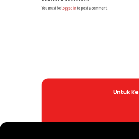
You must be
logged in
to post a comment.
Untuk K