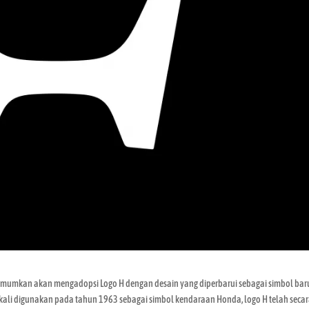
ngumumkan akan mengadopsi Logo H dengan desain yang diperbarui sebagai simbol bar
 kali digunakan pada tahun 1963 sebagai simbol kendaraan Honda, logo H telah seca