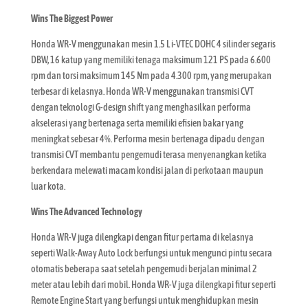
Wins The Biggest Power
Honda WR-V menggunakan mesin 1.5 L i-VTEC DOHC 4 silinder segaris
DBW, 16 katup yang memiliki tenaga maksimum 121 PS pada 6.600
rpm dan torsi maksimum 145 Nm pada 4.300 rpm, yang merupakan
terbesar di kelasnya. Honda WR-V menggunakan transmisi CVT
dengan teknologi G-design shift yang menghasilkan performa
akselerasi yang bertenaga serta memiliki efisien bakar yang
meningkat sebesar 4%. Performa mesin bertenaga dipadu dengan
transmisi CVT membantu pengemudi terasa menyenangkan ketika
berkendara melewati macam kondisi jalan di perkotaan maupun
luar kota.
Wins The Advanced Technology
Honda WR-V juga dilengkapi dengan fitur pertama di kelasnya
seperti Walk-Away Auto Lock berfungsi untuk mengunci pintu secara
otomatis beberapa saat setelah pengemudi berjalan minimal 2
meter atau lebih dari mobil. Honda WR-V juga dilengkapi fitur seperti
Remote Engine Start yang berfungsi untuk menghidupkan mesin