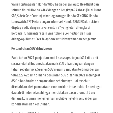
Varian tertinggi dari Honda WR-V hadir dengan Auto Headlight dan
seluruh fitur di Honda WR-V dengan dilengkapi 6 Airbags (Dual Front
SRS, Side & Side Curtain), teknologi canggih Honda SENSING, Honda
LaneWatch, TFT Meter dengan informasi Honda SENSING dan sistem
display audio dengan layar sentuh 7” yang telah dilengkapi
berbagai fungsi antara lain Smartphone Connection dan juga
dilengkapi
Hands-Free Telephone
untuk kenyamanan pengemudi.
Pertumbuhan SUV di Indonesia
Pada tahun 2021 penjualan mobil
passenger
terjual 619 ribu unit
secara retail di Indonesia, atau naik 51% dibandingkan dengan
tahun sebelumnya. Segmen SUV meraih penjualan tertinggi dengan
total 227.626 unit dimana penjualan SUV di tahun 2021 meningkat
85% dibandingkan dengan tahun sebelumnya. Hal tersebut
disebabkan oleh pemerataan ekonomi dan infrastruktur ke berbagai
daerah di Indonesia sehingga menciptakan pasar otomotif baru
dimana konsumen menginginkan mobil yang lebih sesuai dengan
kondisi alam dan kebutuhan.