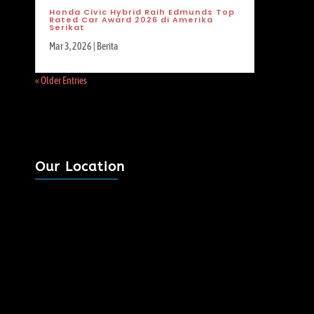
Honda Civic Hybrid Raih Edmunds Top
Rated Car Award 2026 di Amerika
Serikat
Mar 3, 2026
|
Berita
« Older Entries
Our Location