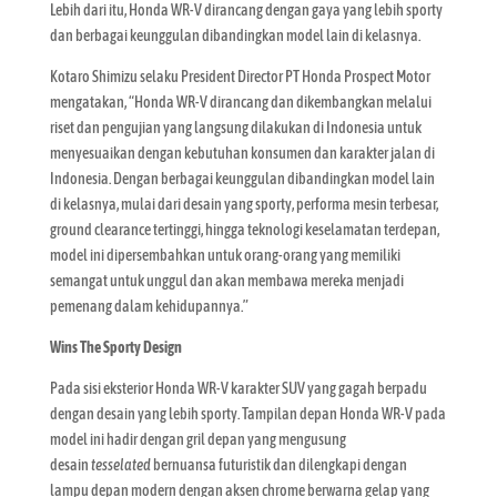
Lebih dari itu, Honda WR-V dirancang dengan gaya yang lebih sporty
dan berbagai keunggulan dibandingkan model lain di kelasnya.
Kotaro Shimizu selaku President Director PT Honda Prospect Motor
mengatakan, “Honda WR-V dirancang dan dikembangkan melalui
riset dan pengujian yang langsung dilakukan di Indonesia untuk
menyesuaikan dengan kebutuhan konsumen dan karakter jalan di
Indonesia. Dengan berbagai keunggulan dibandingkan model lain
di kelasnya, mulai dari desain yang sporty, performa mesin terbesar,
ground clearance tertinggi, hingga teknologi keselamatan terdepan,
model ini dipersembahkan untuk orang-orang yang memiliki
semangat untuk unggul dan akan membawa mereka menjadi
pemenang dalam kehidupannya.”
Wins The Sporty Design
Pada sisi eksterior Honda WR-V karakter SUV yang gagah berpadu
dengan desain yang lebih sporty. Tampilan depan Honda WR-V pada
model ini hadir dengan gril depan yang mengusung
desain
tesselated
bernuansa futuristik dan dilengkapi dengan
lampu depan modern dengan aksen chrome berwarna gelap yang