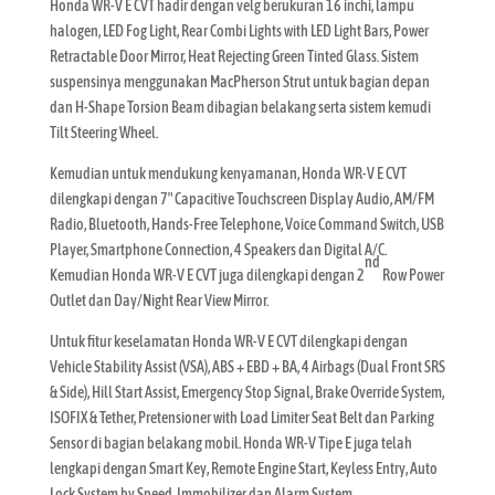
Honda WR-V E CVT hadir dengan velg berukuran 16 inchi, lampu
halogen, LED Fog Light, Rear Combi Lights with LED Light Bars, Power
Retractable Door Mirror, Heat Rejecting Green Tinted Glass. Sistem
suspensinya menggunakan MacPherson Strut untuk bagian depan
dan H-Shape Torsion Beam dibagian belakang serta sistem kemudi
Tilt Steering Wheel.
Kemudian untuk mendukung kenyamanan, Honda WR-V E CVT
dilengkapi dengan 7″ Capacitive Touchscreen Display Audio, AM/FM
Radio, Bluetooth, Hands-Free Telephone, Voice Command Switch, USB
Player, Smartphone Connection, 4 Speakers dan Digital A/C.
nd
Kemudian Honda WR-V E CVT juga dilengkapi dengan 2
Row Power
Outlet dan Day/Night Rear View Mirror.
Untuk fitur keselamatan Honda WR-V E CVT dilengkapi dengan
Vehicle Stability Assist (VSA), ABS + EBD + BA, 4 Airbags (Dual Front SRS
& Side), Hill Start Assist, Emergency Stop Signal, Brake Override System,
ISOFIX & Tether, Pretensioner with Load Limiter Seat Belt dan Parking
Sensor di bagian belakang mobil. Honda WR-V Tipe E juga telah
lengkapi dengan Smart Key, Remote Engine Start, Keyless Entry, Auto
Lock System by Speed, Immobilizer dan Alarm System.