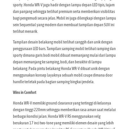
sporty. Honda WR-V juga hadir dengan lampu depan LED tipis, tajam
dan panjang sehingga terlihat premium serta memberikan visibilitas
bagi pengemudi secara jelas. Mobil ini juga dilengkapi dengan lampu
sein Sequential yang modern dan membuat tampilan depan SUV ini
terlihat menarik.
Tampilan desain belakang mobil terlihat canggih dan unik dengan
penggunaan LED bars. Tampilan samping mobil terlihat ramping dan
sporty dimana garis bodi mobil dibuat memanjang mulai dari lampu
depan memanjang ke samping, bodi, dan berakhir di lampu
belakang. Pada pintu belakang Honda WR-V dibuat unik dengan
menggunakan konsep layaknya sebuah mobil coupe dimana door
handle terletak pada bagian samping bingkai jendela.
Wins in Comfort
Honda WR-V memiliki ground clearance yang tertinggi di kelasnya
dengan tinggi 220mm sehingga memberikan rasa aman saat melalui
berbagai kondisi jalan. Honda WR-V RS menggunakan velg
berukuran 17 inci two-tone yang memiliki elemen desain yang lebih