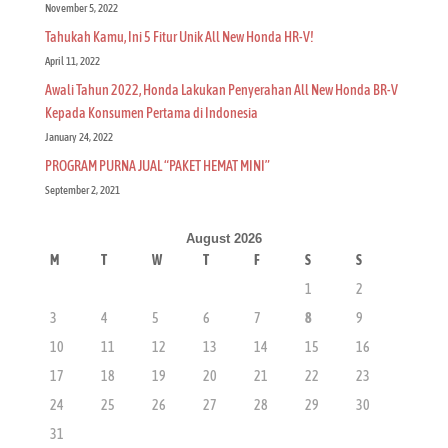
November 5, 2022
Tahukah Kamu, Ini 5 Fitur Unik All New Honda HR-V!
April 11, 2022
Awali Tahun 2022, Honda Lakukan Penyerahan All New Honda BR-V
Kepada Konsumen Pertama di Indonesia
January 24, 2022
PROGRAM PURNA JUAL “PAKET HEMAT MINI”
September 2, 2021
August 2026
M
T
W
T
F
S
S
1
2
3
4
5
6
7
8
9
10
11
12
13
14
15
16
17
18
19
20
21
22
23
24
25
26
27
28
29
30
31