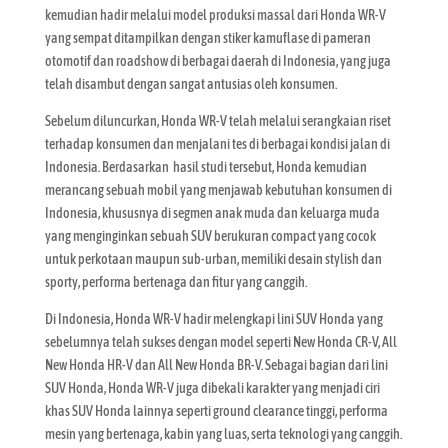
kemudian hadir melalui model produksi massal dari Honda WR-V
yang sempat ditampilkan dengan stiker kamuflase di pameran
otomotif dan roadshow di berbagai daerah di Indonesia, yang juga
telah disambut dengan sangat antusias oleh konsumen.
Sebelum diluncurkan, Honda WR-V telah melalui serangkaian riset
terhadap konsumen dan menjalani tes di berbagai kondisi jalan di
Indonesia. Berdasarkan hasil studi tersebut, Honda kemudian
merancang sebuah mobil yang menjawab kebutuhan konsumen di
Indonesia, khususnya di segmen anak muda dan keluarga muda
yang menginginkan sebuah SUV berukuran compact yang cocok
untuk perkotaan maupun sub-urban, memiliki desain stylish dan
sporty, performa bertenaga dan fitur yang canggih.
Di Indonesia, Honda WR-V hadir melengkapi lini SUV Honda yang
sebelumnya telah sukses dengan model seperti New Honda CR-V, All
New Honda HR-V dan All New Honda BR-V. Sebagai bagian dari lini
SUV Honda, Honda WR-V juga dibekali karakter yang menjadi ciri
khas SUV Honda lainnya seperti ground clearance tinggi, performa
mesin yang bertenaga, kabin yang luas, serta teknologi yang canggih.