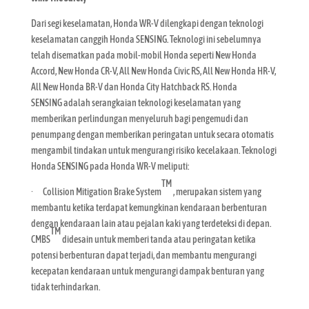
Dari segi keselamatan, Honda WR-V dilengkapi dengan teknologi
keselamatan canggih Honda SENSING. Teknologi ini sebelumnya
telah disematkan pada mobil-mobil Honda seperti New Honda
Accord, New Honda CR-V, All New Honda Civic RS, All New Honda HR-V,
All New Honda BR-V dan Honda City Hatchback RS. Honda
SENSING adalah serangkaian teknologi keselamatan yang
memberikan perlindungan menyeluruh bagi pengemudi dan
penumpang dengan memberikan peringatan untuk secara otomatis
mengambil tindakan untuk mengurangi risiko kecelakaan. Teknologi
Honda SENSING pada Honda WR-V meliputi:
TM
· Collision Mitigation Brake System
, merupakan sistem yang
membantu ketika terdapat kemungkinan kendaraan berbenturan
dengan kendaraan lain atau pejalan kaki yang terdeteksi di depan.
TM
CMBS
didesain untuk memberi tanda atau peringatan ketika
potensi berbenturan dapat terjadi, dan membantu mengurangi
kecepatan kendaraan untuk mengurangi dampak benturan yang
tidak terhindarkan.