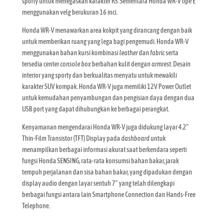
sporty untuk menegaskan karakter RS. Sementara Honda WR-V tipe E
menggunakan velg berukuran 16 inci.
Honda WR-V menawarkan area kokpit yang dirancang dengan baik
untuk memberikan ruang yang lega bagi pengemudi. Honda WR-V
menggunakan bahan kursi kombinasi
leather
dan
fabric
serta
tersedia center
console box
berbahan kulit dengan
armrest
. Desain
interior yang sporty dan berkualitas menyatu untuk mewakili
karakter SUV kompak. Honda WR-V juga memiliki 12V Power Outlet
untuk kemudahan penyambungan dan pengisian daya dengan dua
USB port yang dapat dihubungkan ke berbagai perangkat.
Kenyamanan mengendarai Honda WR-V juga didukung layar 4.2”
Thin-Film Transistor (TFT) Display pada
dashboard
untuk
menampilkan berbagai informasi akurat saat berkendara seperti
fungsi Honda SENSING, rata-rata konsumsi bahan bakar, jarak
tempuh perjalanan dan sisa bahan bakar, yang dipadukan dengan
display audio dengan layar sentuh 7” yang telah dilengkapi
berbagai fungsi antara lain Smartphone Connection dan Hands-Free
Telephone.