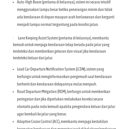
Auto-High Beam (pertama di kelasnya), sistem ini secara intuitif
menggunakan lampu besar ketika penerangan minim dan tidak
ada kendaraan di depan maupun arah berlawanan dan berganti
menjadi lampu normal tergantung pada kondisi jalan.
· Lane Keeping Assist System (pertama di kelasnya), membantu
kemudi untuk menjaga kendaraan tetap berada pada jalur yang
terdeteksi dan memberikan getaran dan visual jika kendaraan
terdeteksi keluar dari jalur.
Lead Car Departure Notification System (LCDN), sistem yang
berfungsi untuk menginformasikan pengemudi saat kendaraan
berhenti dan kendaraan didepannya mulai menjauh.
Road Departure Mitigation (RDM), berfungsi untuk memberikan
peringatan dan jika diperlukan melakukan koreksi secara
otomatis pada roda kemudi apabila pengendara keluar dari jalur
agar kembali ke jalur yang benar.
Adaptive Cruise Control (ACC), membantu menjaga kestabilan
kecepatan kendaraan dan mengatur jarak di belakang kendaraan