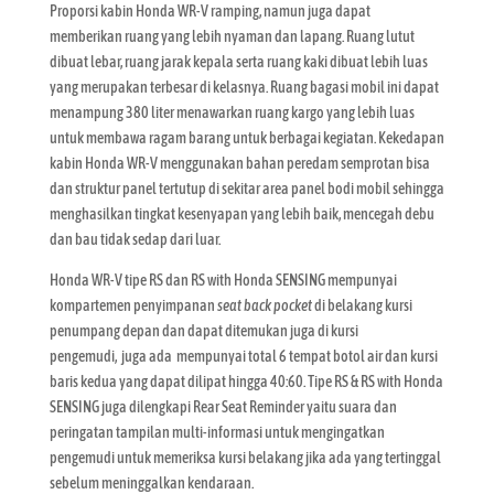
Proporsi kabin Honda WR-V ramping, namun juga dapat
memberikan ruang yang lebih nyaman dan lapang. Ruang lutut
dibuat lebar, ruang jarak kepala serta ruang kaki dibuat lebih luas
yang merupakan terbesar di kelasnya. Ruang bagasi mobil ini dapat
menampung 380 liter menawarkan ruang kargo yang lebih luas
untuk membawa ragam barang untuk berbagai kegiatan. Kekedapan
kabin Honda WR-V menggunakan bahan peredam semprotan bisa
dan struktur panel tertutup di sekitar area panel bodi mobil sehingga
menghasilkan tingkat kesenyapan yang lebih baik, mencegah debu
dan bau tidak sedap dari luar.
Honda WR-V tipe RS dan RS with Honda SENSING mempunyai
kompartemen penyimpanan
seat back pocket
di belakang kursi
penumpang depan dan dapat ditemukan juga di kursi
pengemudi, juga ada mempunyai total 6 tempat botol air dan kursi
baris kedua yang dapat dilipat hingga 40:60. Tipe RS & RS with Honda
SENSING juga dilengkapi Rear Seat Reminder yaitu suara dan
peringatan tampilan multi-informasi untuk mengingatkan
pengemudi untuk memeriksa kursi belakang jika ada yang tertinggal
sebelum meninggalkan kendaraan.