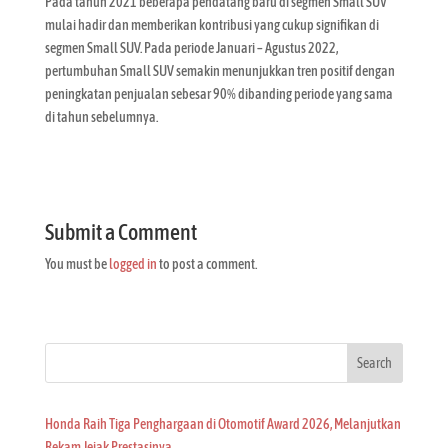
Pada tahun 2021 beberapa pendatang baru di segmen Small SUV
mulai hadir dan memberikan kontribusi yang cukup signifikan di
segmen Small SUV. Pada periode Januari – Agustus 2022,
pertumbuhan Small SUV semakin menunjukkan tren positif dengan
peningkatan penjualan sebesar 90% dibanding periode yang sama
di tahun sebelumnya.
Submit a Comment
You must be
logged in
to post a comment.
Search
Honda Raih Tiga Penghargaan di Otomotif Award 2026, Melanjutkan
Rekam Jejak Prestasinya