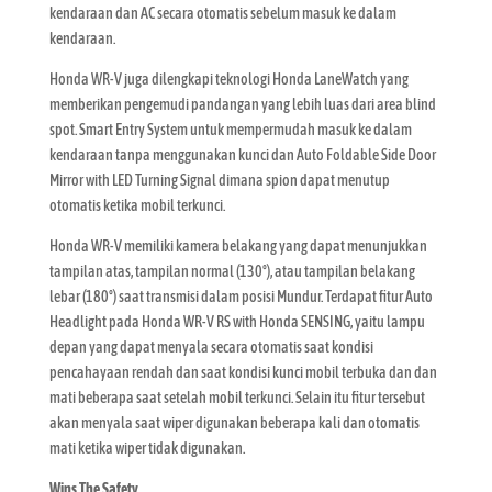
kendaraan dan AC secara otomatis sebelum masuk ke dalam
kendaraan.
Honda WR-V juga dilengkapi teknologi Honda LaneWatch yang
memberikan pengemudi pandangan yang lebih luas dari area blind
spot. Smart Entry System untuk mempermudah masuk ke dalam
kendaraan tanpa menggunakan kunci dan Auto Foldable Side Door
Mirror with LED Turning Signal dimana spion dapat menutup
otomatis ketika mobil terkunci.
Honda WR-V memiliki kamera belakang yang dapat menunjukkan
tampilan atas, tampilan normal (130°), atau tampilan belakang
lebar (180°) saat transmisi dalam posisi Mundur. Terdapat fitur Auto
Headlight pada Honda WR-V RS with Honda SENSING, yaitu lampu
depan yang dapat menyala secara otomatis saat kondisi
pencahayaan rendah dan saat kondisi kunci mobil terbuka dan dan
mati beberapa saat setelah mobil terkunci. Selain itu fitur tersebut
akan menyala saat wiper digunakan beberapa kali dan otomatis
mati ketika wiper tidak digunakan.
Wins The Safety