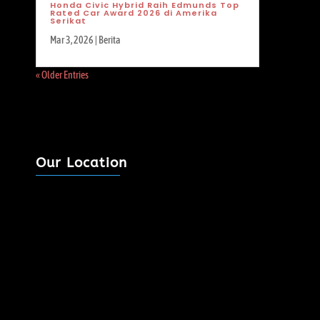
Honda Civic Hybrid Raih Edmunds Top
Rated Car Award 2026 di Amerika
Serikat
Mar 3, 2026
|
Berita
« Older Entries
Our Location