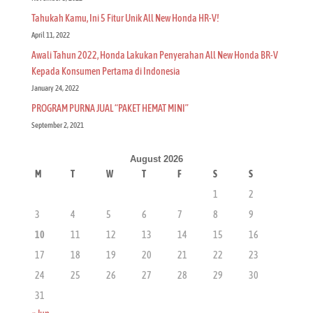
Tahukah Kamu, Ini 5 Fitur Unik All New Honda HR-V!
April 11, 2022
Awali Tahun 2022, Honda Lakukan Penyerahan All New Honda BR-V
Kepada Konsumen Pertama di Indonesia
January 24, 2022
PROGRAM PURNA JUAL “PAKET HEMAT MINI”
September 2, 2021
August 2026
M
T
W
T
F
S
S
1
2
3
4
5
6
7
8
9
10
11
12
13
14
15
16
17
18
19
20
21
22
23
24
25
26
27
28
29
30
31